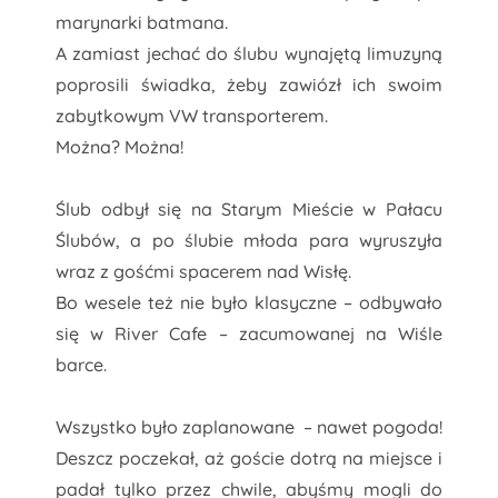
marynarki batmana.
A zamiast jechać do ślubu wynajętą limuzyną
poprosili świadka, żeby zawiózł ich swoim
zabytkowym VW transporterem.
Można? Można!
Ślub odbył się na Starym Mieście w Pałacu
Ślubów, a po ślubie młoda para wyruszyła
wraz z gośćmi spacerem nad Wisłę.
Bo wesele też nie było klasyczne – odbywało
się w River Cafe – zacumowanej na Wiśle
barce.
Wszystko było zaplanowane – nawet pogoda!
Deszcz poczekał, aż goście dotrą na miejsce i
padał tylko przez chwile, abyśmy mogli do