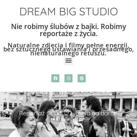
DREAM BIG STUDIO
Nie robimy ślubów z bajki. Robimy
reportaże z życia.
Naturalne zdjęcia i filmy pełne energii,
bez sztucznego ustawiania i przesadnego,
nienaturalnego retuszu.
Reportaż ślubny z wesela na barce.
admin