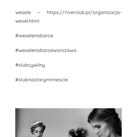
wesele – https://riverclub.pl/organizacja-
wesel.html
#weselenabarce
#weselenabarcewarszawa
#slubcywilny
#slubnastarymmiescie