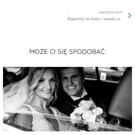
NASTĘPNY POST
Reportaż ze ślubu i wesela w Pałacu Nogalin. Zapraszamy!
MOŻE CI SIĘ SPODOBAĆ: