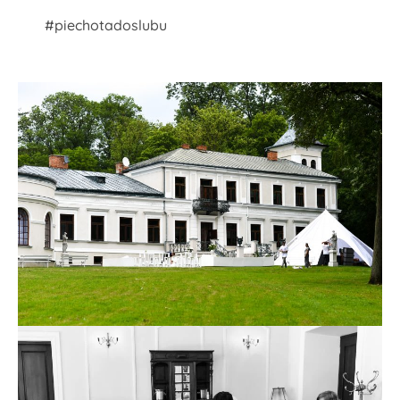
#piechotadoslubu