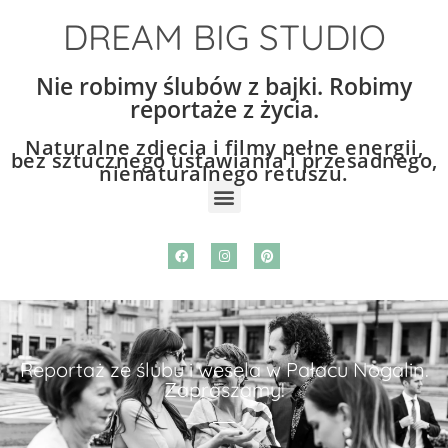
DREAM BIG STUDIO
Nie robimy ślubów z bajki. Robimy
reportaże z życia.
Naturalne zdjęcia i filmy pełne energii,
bez sztucznego ustawiania i przesadnego,
nienaturalnego retuszu.
Reportaż ze ślubu i wesela w Pałacu Nogalin.
Zapraszamy!