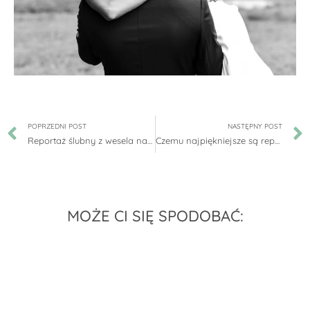
POPRZEDNI POST
NASTĘPNY POST
Reportaż ślubny z wesela na barce.
Czemu najpiękniejsze są reportaże ze ślubów boho? Zobacz tutaj!
MOŻE CI SIĘ SPODOBAĆ: