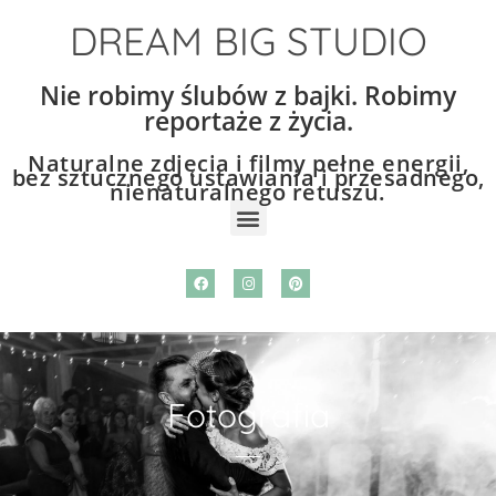
DREAM BIG STUDIO
Nie robimy ślubów z bajki. Robimy
reportaże z życia.
Naturalne zdjęcia i filmy pełne energii,
bez sztucznego ustawiania i przesadnego,
nienaturalnego retuszu.
Fotografia