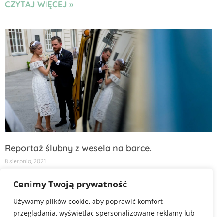
CZYTAJ WIĘCEJ »
Reportaż ślubny z wesela na barce.
8 sierpnia, 2021
Kasia & Łukasz. Jaką kwotę wydaje przeciętna panna młoda
Cenimy Twoją prywatność
na suknię ślubną? Podobno w 2020 średni koszt sukni w Polsce
wynosił 5 tysięcy złotych. Dla
Używamy plików cookie, aby poprawić komfort
CZYTAJ WIĘCEJ »
przeglądania, wyświetlać spersonalizowane reklamy lub