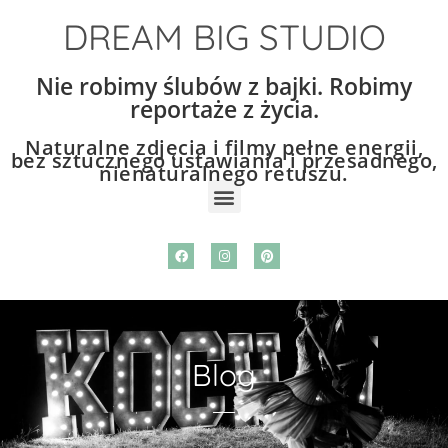
DREAM BIG STUDIO
Nie robimy ślubów z bajki. Robimy
reportaże z życia.
Naturalne zdjęcia i filmy pełne energii,
bez sztucznego ustawiania i przesadnego,
nienaturalnego retuszu.
Blog