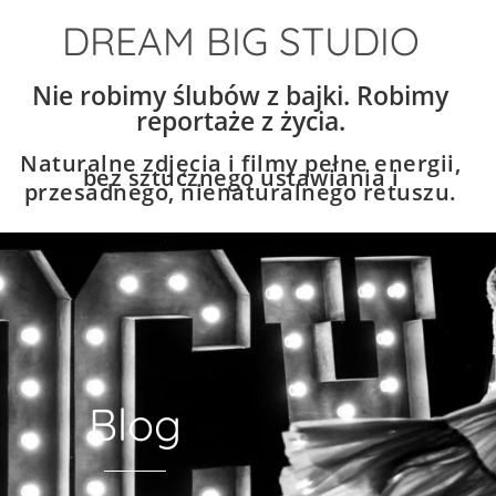
DREAM BIG STUDIO
Nie robimy ślubów z bajki. Robimy
reportaże z życia.
Naturalne zdjęcia i filmy pełne energii,
bez sztucznego ustawiania i
przesadnego, nienaturalnego retuszu.
Blog